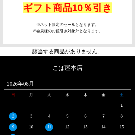
ギフト商品10％引き
※ネット限定のセールとなります。
※会員様のお値引き対象外となります。
該当する商品がありません。
こば屋本店
2026年08月
日
月
火
水
木
金
土
1
2
3
4
5
6
7
8
9
10
11
12
13
14
15