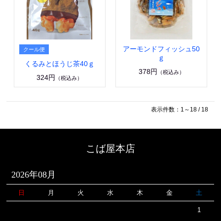
アーモンドフィッシュ50
ｇ
くるみとほうじ茶40ｇ
378円
（税込み）
324円
（税込み）
表示件数：1～18 / 18
こば屋本店
2026年08月
日
月
火
水
木
金
土
1