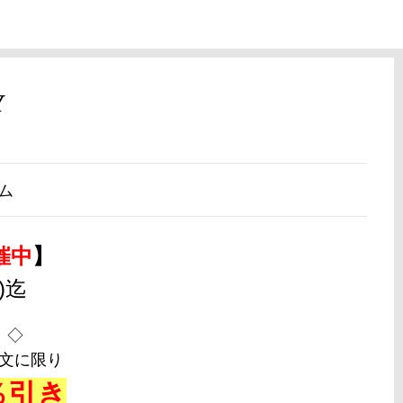
Y
ム
催中
】
火)迄
 ◇
文に限り
％引き