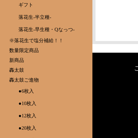
ギフト
落花生-半立種-
落花生-早生種・Qなっつ-
🌞落花生で塩分補給！！
数量限定商品
新商品
轟太鼓
轟太鼓ご進物
●6枚入
●10枚入
●12枚入
●20枚入